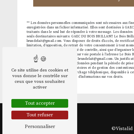
** Les données personnelles communiquées sont nécessaires aux fins
enregistrées dans un fichier informatisé. Elles sont destinées à G
traitants dans le seul but de répondre à votre message. Les donnée
seuls destinataires suivants: GAEC DU BOIS BRILLANT Le Bois Brilla
brundelait@gmail.com. Vous disposez de droits d’accès, de rectificati
limitation, d’opposition, de retrait de votre consentement à tout mom
réclamation auprès d’une autorité de contrôle, ainsi que d’organiser 
Vous pouvez exercer ces droits par voie postale à l'adresse Le Bois B
courrier électronique à l'adresse brundelait@gmail.com. Un justificati
demandé. Nous conservons vos données pendant la période de prise 
prescription légale aux fins probatoires et de gestion des contentieux
Ce site utilise des cookies et
sur la liste d'opposition au démarchage téléphonique, disponible à c
vous donne le contrôle sur
Consultez le site cnil.fr pour plus d’informations sur vos droits.
ceux que vous souhaitez
activer
Tout accepter
Tout refuser
Personnaliser
©
Vistalid