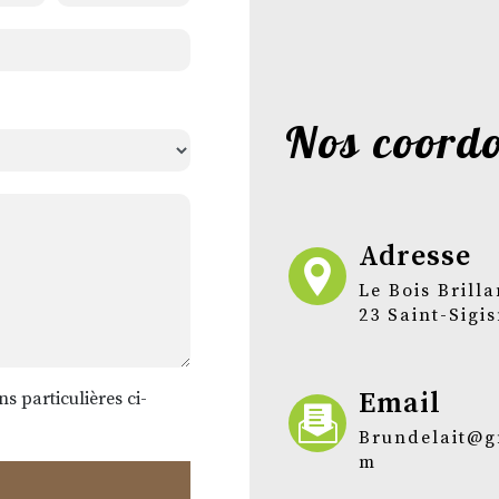
Nos coord
Adresse
Le Bois Brillant, 491
23 Saint-Sig
Email
ns particulières ci-
brundelait@gmail.co
m