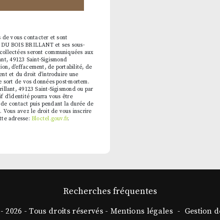
 de vous contacter et sont
AEC DU BOIS BRILLANT et ses sous-
s collectées seront communiquées aux
nt, 49123 Saint-Sigismond
on, d’effacement, de portabilité, de
ent et du droit d’introduire une
le sort de vos données post-mortem.
rillant, 49123 Saint-Sigismond ou par
f d'identité pourra vous être
de contact puis pendant la durée de
. Vous avez le droit de vous inscrire
ette adresse:
Bloctel.gouv.fr
.
Recherches fréquentes
- 2026 - Tous droits réservés -
Mentions légales
-
Gestion d